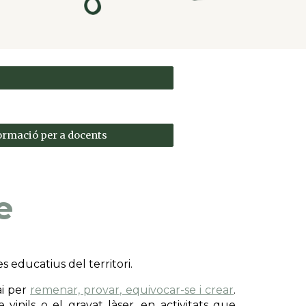
ormació per a docents
e
 educatius del territori.
ai per
remenar, provar, equivocar-se i crear
.
vinils o el gravat làser, en activitats que