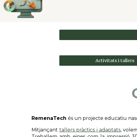
Activitats i tallers
RemenaTech
és un projecte educatiu nasc
Mitjançant
tallers pràctics i adaptats
, vole
Treballem amb eines com la impressió 3D, l