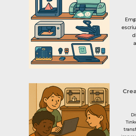
Emp
e
scri
d
a
Crea
Di
Tink
trans