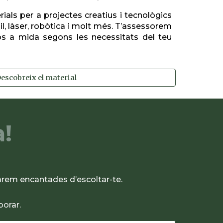
ials per a projectes creatius i tecnològics
nil, làser, robòtica i molt més. T’assessorem
s a mida segons les necessitats del teu
escobreix el material
a!
tarem encantades d’escoltar-te.
borar.