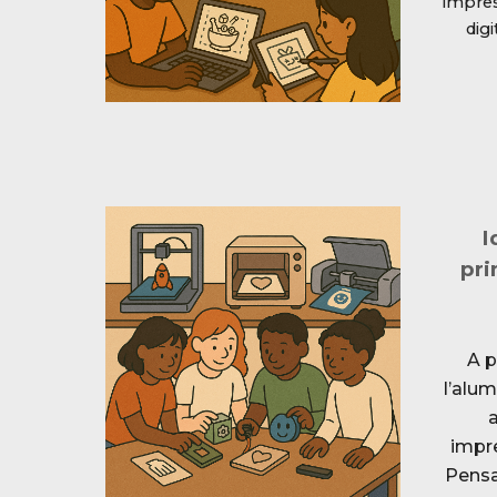
impress
digi
I
pri
A p
l’alum
a
impre
Pensa