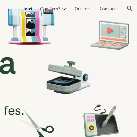
Inici
Què fem?
Qui soc?
Contacte
ion