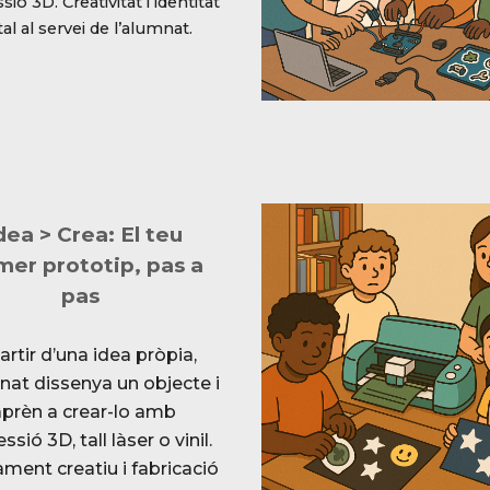
ió 3D. Creativitat i identitat
tal al servei de l’alumnat.
dea > Crea: El teu
mer prototip, pas a
pas
artir d’una idea pròpia,
nat dissenya un objecte i
prèn a crear-lo amb
ssió 3D, tall làser o vinil.
ment creatiu i fabricació