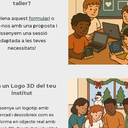
taller?
lena aquest
formulari
o
u-nos amb una proposta i
issenyem una sessió
daptada a les teves
necessitats!
 un Logo 3D del teu
institut
ssenya un logotip amb
ercad i descobreix com es
forma en objecte real amb