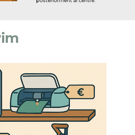
posteriorment al centre.
rim