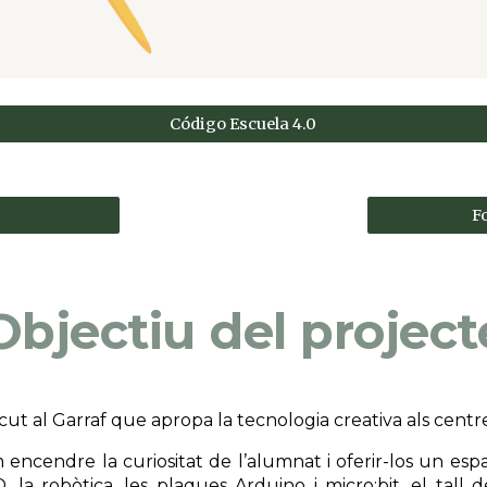
Código Escuela 4.0
F
Objectiu del project
ut al Garraf que apropa la tecnologia creativa als centres
m encendre la curiositat de l’alumnat i oferir-los un esp
a robòtica, les plaques Arduino i micro:bit, el tall de 