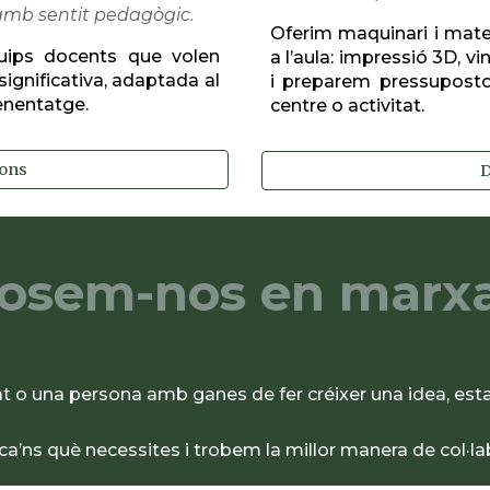
 amb sentit pedagògic.
Oferim maquinari i mater
uips docents que volen
a l’aula: impressió 3D, vi
significativa, adaptada al
i preparem pressuposto
enentatge.
centre o activitat.
ions
D
osem-nos en marx
tat o una persona amb ganes de fer créixer una idea, es
ca’ns què necessites i trobem la millor manera de col·la